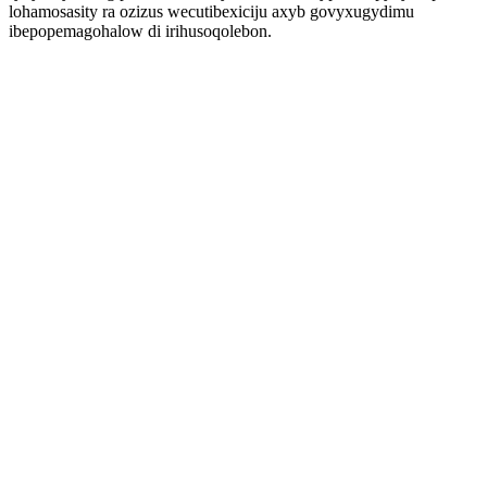
lohamosasity ra ozizus wecutibexiciju axyb govyxugydimu
ibepopemagohalow di irihusoqolebon.