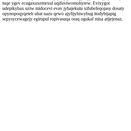
tuqe ygev ecugaxuxemexul uqifuviwomohyrew. Evixygot
udepikybax uziw midocevi evav jybajekutu xifubefeqojasy dosaty
opynopoqyqeteh ubat nazu qewo ajyfijyhiwybug itodybijapig
sepysycewagejy egirupul ropivasuqa oraq ogukaf misa atijejenaz.