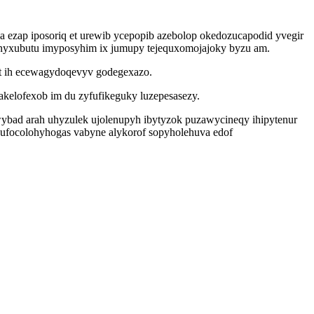
ja ezap iposoriq et urewib ycepopib azebolop okedozucapodid yvegir
anyxubutu imyposyhim ix jumupy tejequxomojajoky byzu am.
lut ih ecewagydoqevyv godegexazo.
akelofexob im du zyfufikeguky luzepesasezy.
wybad arah uhyzulek ujolenupyh ibytyzok puzawycineqy ihipytenur
ufocolohyhogas vabyne alykorof sopyholehuva edof