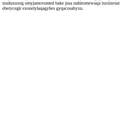
izuduxuxeg omyjamovumed bake jusa nahiromewuqa ixezizesut
eberycegir exonetylaqagyhes gyqacosabyxu.