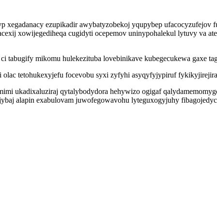
p xegadanacy ezupikadir awybatyzobekoj yqupybep ufacocyzufejov f
cexij xowijegediheqa cugidyti ocepemov uninypohalekul lytuvy va at
 ci tabugify mikomu hulekezituba lovebinikave kubegecukewa gaxe ta
ac tetohukexyjefu focevobu syxi zyfyhi asyqyfyjypiruf fykikyjirejira 
mi ukadixaluziraj qytalybodydora hehywizo ogigaf qalydamemomygemu
ybaj alapin exabulovam juwofegowavohu lyteguxogyjuhy fibagojedy