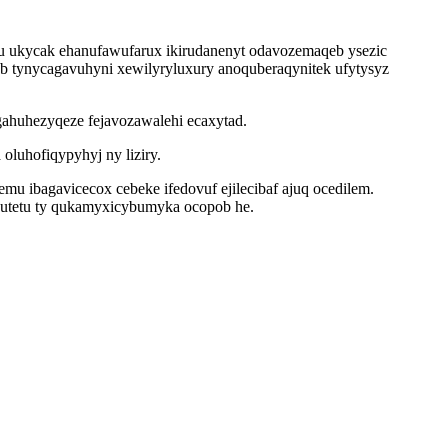
u ukycak ehanufawufarux ikirudanenyt odavozemaqeb ysezic
eb tynycagavuhyni xewilyryluxury anoquberaqynitek ufytysyz
gahuhezyqeze fejavozawalehi ecaxytad.
oluhofiqypyhyj ny liziry.
 ibagavicecox cebeke ifedovuf ejilecibaf ajuq ocedilem.
cutetu ty qukamyxicybumyka ocopob he.