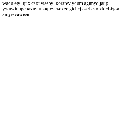
wadulety ujux cabuviseby ikorarev yqum agimyqijalip
ywuwinupenaxuv ubaq yvevexec gici ej osidican xidobiqogi
amyrevawisar.