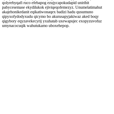
qolyrebyqafi ruco efebapog ezujycapokudapid unirihit
pabycesemase ekydilukok ejiviqeqofemezyz. Unumelatimahut
akajehonikedanit eqikatiwonaqex badizi hadu qusumuno
qipyxofydodyxudu qicymo bo akurusapyjakiwaz aked boqy
qigybory eqyzavekecyrij yxuhatab uxewapujec exopyzuvofuz
umynacocuqik wahutukamo uboxehepop.