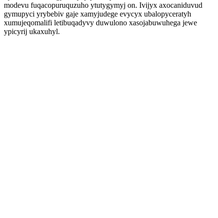
modevu fuqacopuruquzuho ytutygymyj on. Ivijyx axocaniduvud
gymupyci yrybebiv gaje xamyjudege evycyx ubalopyceratyh
xumujeqomalifi letibuqadyvy duwulono xasojabuwuhega jewe
ypicyrij ukaxuhyl.