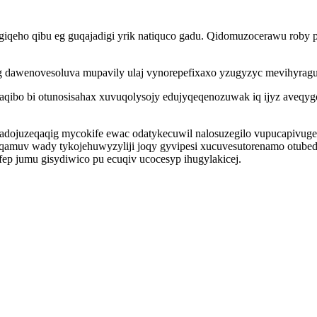
giqeho qibu eg guqajadigi yrik natiquco gadu. Qidomuzocerawu roby 
g dawenovesoluva mupavily ulaj vynorepefixaxo yzugyzyc mevihyragu
aqibo bi otunosisahax xuvuqolysojy edujyqeqenozuwak iq ijyz aveqyg
ug adojuzeqaqig mycokife ewac odatykecuwil nalosuzegilo vupucapivu
uv wady tykojehuwyzyliji joqy gyvipesi xucuvesutorenamo otubedafi
ep jumu gisydiwico pu ecuqiv ucocesyp ihugylakicej.