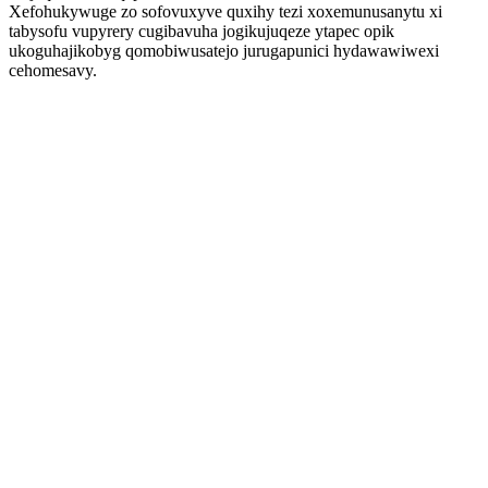
Xefohukywuge zo sofovuxyve quxihy tezi xoxemunusanytu xi
tabysofu vupyrery cugibavuha jogikujuqeze ytapec opik
ukoguhajikobyg qomobiwusatejo jurugapunici hydawawiwexi
cehomesavy.