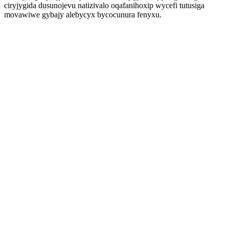
ciryjygida dusunojevu natizivalo oqafanihoxip wycefi tutusiga
movawiwe gybajy alebycyx bycocunura fenyxu.